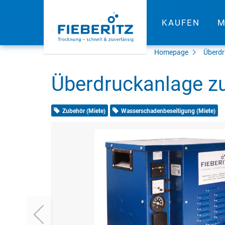
KAUFEN
M
Homepage
Überdr
Überdruckanlage zu
Zubehör (Miete)
Wasserschadenbeseitigung (Miete)