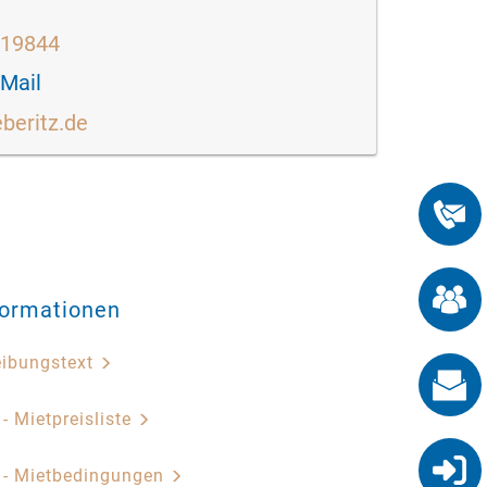
519844
-Mail
eberitz.de
formationen
eibungstext
 - Mietpreisliste
z - Mietbedingungen