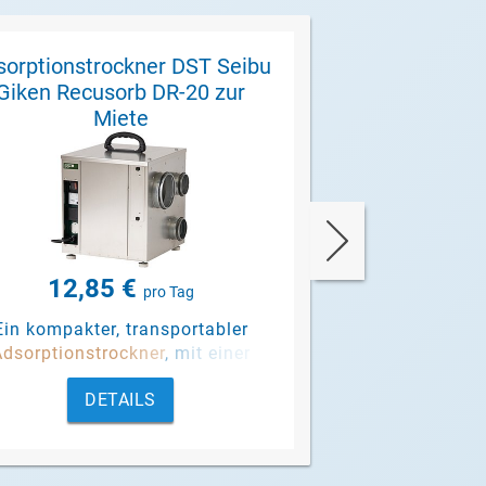
sorptionstrockner DST Seibu
Adsorptionstro
Giken Recusorb DR-20 zur
Giken Recuso
Miete
Mi
12,85 €
22,85
pro Tag
Ein kompakter, transportabler
Ein kompakter,
dsorptionstrockner
, mit einer
Adsorptionstro
Entfeuchtungsleistung von 19
Entfeuchtungsl
DETAILS
DET
tern pro Tag (bei 20°C/60%
rF
).
Litern pro Tag (