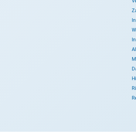
V
Z
I
W
I
A
M
D
H
R
R