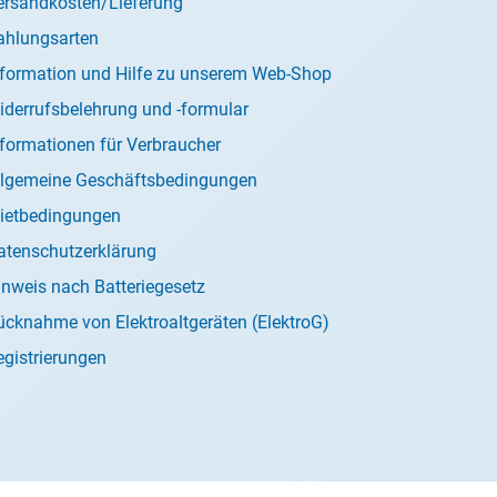
ersandkosten/Lieferung
ahlungsarten
nformation und Hilfe zu unserem Web-Shop
iderrufsbelehrung und -formular
nformationen für Verbraucher
llgemeine Geschäftsbedingungen
ietbedingungen
atenschutzerklärung
inweis nach Batteriegesetz
ücknahme von Elektroaltgeräten (ElektroG)
egistrierungen