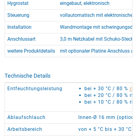
Hygrostat
eingebaut, elektronisch
Steuerung
vollautomatisch mit elektronischer
Installation
Wandmontage mit schwingungsdä
Anschlussart
3,0 m Netzkabel mit Schuko-Stecke
weitere Produktdetails
mit optionaler Platine Anschluss a
Technische Details
Entfeuchtungsleistung
bei + 30 °C / 80 %
rF
:
bei + 20 °C / 80 % rF:
bei + 10 °C / 80 % rF:
Ablaufschlauch
Innen-Ø 16 mm (optional
Arbeitsbereich
von + 5 °C bis + 30 °C /