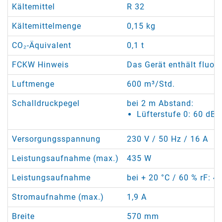
Kältemittel
R 32
Kältemittelmenge
0,15 kg
CO₂-Äquivalent
0,1 t
FCKW Hinweis
Das Gerät enthält fluor
Luftmenge
600 m³/Std.
Schalldruckpegel
bei 2 m Abstand:
Lüfterstufe 0: 60 dB(
Versorgungsspannung
230 V / 50 Hz / 16 A
Leistungsaufnahme (max.)
435 W
Leistungsaufnahme
bei + 20 °C / 60 % rF: 4
Stromaufnahme (max.)
1,9 A
Breite
570 mm