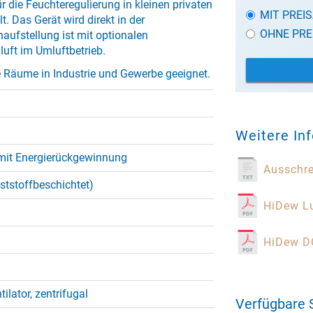
 die Feuchteregulierung in kleinen privaten
MIT PREI
 Das Gerät wird direkt in der
OHNE PRE
ufstellung ist mit optionalen
luft im Umluftbetrieb.
e Räume in Industrie und Gewerbe geeignet.
Weitere In
mit Energierückgewinnung
Ausschr
nststoffbeschichtet)
HiDew Lu
HiDew D
tilator, zentrifugal
Verfügbare 