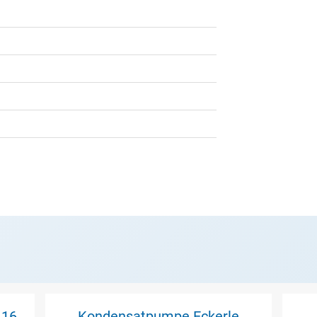
 16
Kondensatpumpe Eckerle