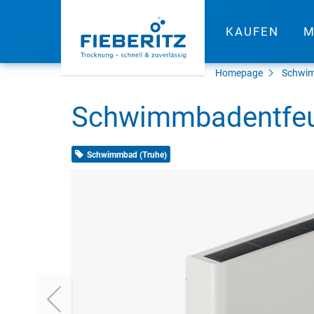
KAUFEN
M
Homepage
Schwim
Schwimmbadentfeu
Schwimmbad (Truhe)