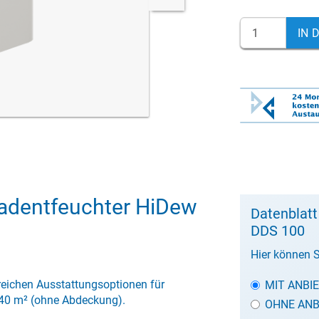
IN 
dentfeuchter HiDew
Datenblat
DDS 100
Hier können S
eichen Ausstattungsoptionen für
MIT ANBI
40 m² (ohne Abdeckung).
OHNE ANB