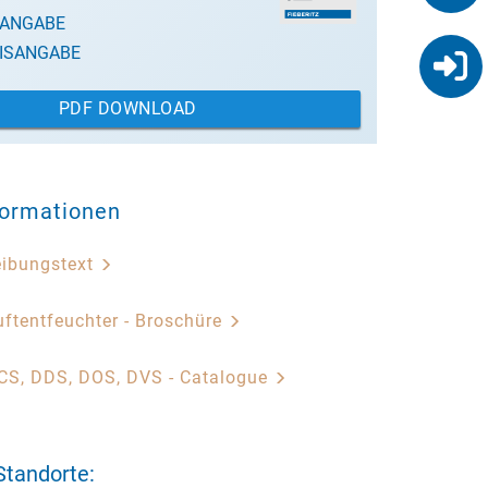
SANGABE
ISANGABE
PDF DOWNLOAD
formationen
eibungstext
ftentfeuchter - Broschüre
CS, DDS, DOS, DVS - Catalogue
Standorte: