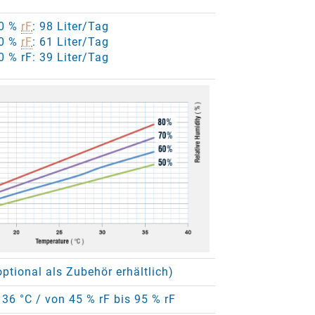
80 %
rF
: 98 Liter/Tag
60 %
rF
: 61 Liter/Tag
0 % rF: 39 Liter/Tag
ptional als Zubehör erhältlich)
 36 °C / von 45 % rF bis 95 % rF