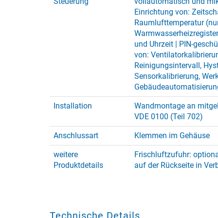
Steuerung
vollautomatisch und mik
Einrichtung von: Zeitsch
Raumlufttemperatur (nu
Warmwasserheizregister 
und Uhrzeit | PIN-geschü
von: Ventilatorkalibrieru
Reinigungsintervall, Hys
Sensorkalibrierung, Werk
Gebäudeautomatisierun
Installation
Wandmontage an mitgeli
VDE 0100 (Teil 702)
Anschlussart
Klemmen im Gehäuse
weitere
Frischluftzufuhr: optio
Produktdetails
auf der Rückseite in Ver
Technische Details