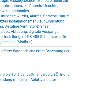
roprozessorgesteuert | Benutzermenü zur
altuhr, Jahreszeit, Raumluftfeuchte,
r wenn optionales
integriert wurde), Alarme, Sprache, Datum
tztes Installationsmenü zur Einrichtung
ng, 3-stufige Ventilator-Drehzahl,
terese, Abtauung, digitale Ausgänge,
seinstellungen | RS-485-Schnittstelle für
gstechnik (Modbus)
eferter Wandschiene unter Beachtung der
nal 5 bis 10 % der Luftmenge durch Öffnung
bindung mit einem Abluftventilator