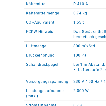
Kältemittel
R 410 A
Kältemittelmenge
0,74 kg
CO₂-Äquivalent
1,55 t
FCKW Hinweis
Das Gerät enthält
hermetisch gesch
Luftmenge
800 m³/Std.
Druckerhöhung
100 Pa
Schalldruckpegel
bei 1 m Abstand:
Lüfterstufe 2:
Versorgungsspannung
230 V / 50 Hz / 
Leistungsaufnahme
2.000 W
(max.)
Stromaufnahme
8,7 A