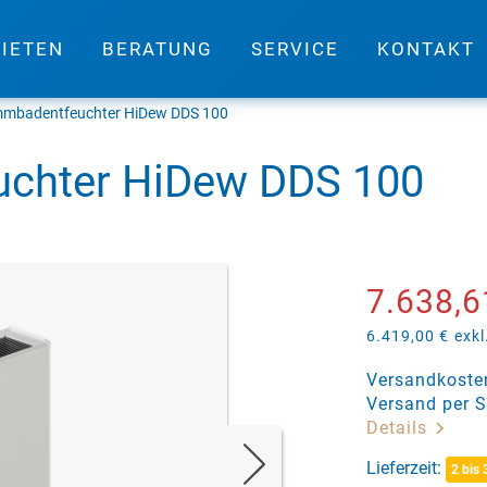
IETEN
BERATUNG
SERVICE
KONTAKT
mbadentfeuchter HiDew DDS 100
chter HiDew DDS 100
7.638,6
6.419,00 €
exkl
Versandkosten
Versand per S
Details
Lieferzeit:
2 bis