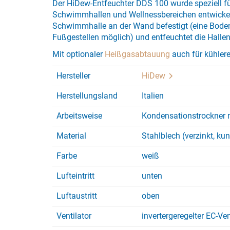
Der HiDew-Entfeuchter DDS 100 wurde speziell für
Schwimmhallen und Wellnessbereichen entwickelt.
Schwimmhalle an der Wand befestigt (eine Bodena
Fußgestellen möglich) und entfeuchtet die Hallen
Mit optionaler
Heißgasabtauung
auch für kühler
Hersteller
HiDew
Herstellungsland
Italien
Arbeitsweise
Kondensationstrockner 
Material
Stahlblech (verzinkt, ku
Farbe
weiß
Lufteintritt
unten
Luftaustritt
oben
Ventilator
invertergeregelter EC-Ven