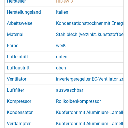
Hersteller
HiDew
Herstellungsland
Italien
Arbeitsweise
Kondensationstrockner mit Energi
Material
Stahlblech (verzinkt, kunststoffbesc
Farbe
weiß
Lufteintritt
unten
Luftaustritt
oben
Ventilator
invertergeregelter EC-Ventilator, zent
Luftfilter
auswaschbar
Kompressor
Rollkolbenkompressor
Kondensator
Kupferrohr mit Aluminium-Lamellen,
Verdampfer
Kupferrohr mit Aluminium-Lamellen,