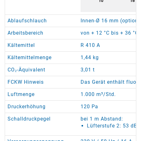
Ablaufschlauch
Innen-Ø 16 mm (optional
Arbeitsbereich
von + 12 °C bis + 36 °C 
Kältemittel
R 410 A
Kältemittelmenge
1,44 kg
CO₂-Äquivalent
3,01 t
FCKW Hinweis
Das Gerät enthält fluor
Luftmenge
1.000 m³/Std.
Druckerhöhung
120 Pa
Schalldruckpegel
bei 1 m Abstand:
Lüfterstufe 2: 53 dB(