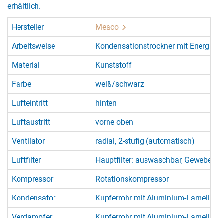
erhältlich.
Hersteller
Meaco
Arbeitsweise
Kondensationstrockner mit Energi
Material
Kunststoff
Farbe
weiß/schwarz
Lufteintritt
hinten
Luftaustritt
vorne oben
Ventilator
radial, 2-stufig (automatisch)
Luftfilter
Hauptfilter: auswaschbar, Gewebe | S
Kompressor
Rotationskompressor
Kondensator
Kupferrohr mit Aluminium-Lamellen
Verdampfer
Kupferrohr mit Aluminium-Lamellen