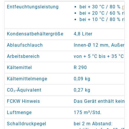
Entfeuchtungsleistung
bei + 30 °C / 80 %
rF
:
bei + 20 °C / 60 % rF:
bei + 10 °C / 80 % rF:
Kondensatbehältergröße
4,8 Liter
Ablaufschlauch
Innen-Ø 12 mm, Außen-Ø
Arbeitsbereich
von + 5 °C bis + 35 °C /
Kältemittel
R 290
Kältemittelmenge
0,09 kg
CO₂-Äquivalent
0,27 kg
FCKW Hinweis
Das Gerät enthält keine
Luftmenge
175 m³/Std.
Schalldruckpegel
bei 2 m Abstand: