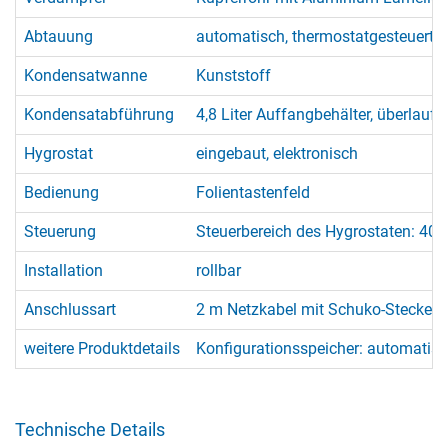
Abtauung
automatisch, thermostatgesteuert 
Kondensatwanne
Kunststoff
Kondensatabführung
4,8 Liter Auffangbehälter, überlaufg
Hygrostat
eingebaut, elektronisch
Bedienung
Folientastenfeld
Steuerung
Steuerbereich des Hygrostaten: 40 b
Installation
rollbar
Anschlussart
2 m Netzkabel mit Schuko-Stecker
weitere Produktdetails
Konfigurationsspeicher: automatisc
Technische Details