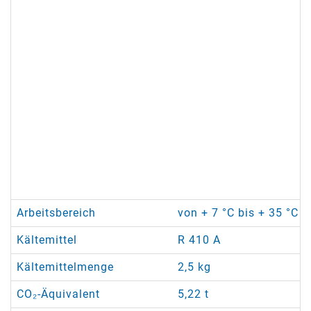
Arbeitsbereich
von + 7 °C bis + 35 °C /
Kältemittel
R 410 A
Kältemittelmenge
2,5 kg
CO₂-Äquivalent
5,22 t