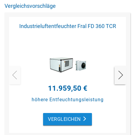
Kanalanschlussadapter mit Filterhalter für
Vergleichsvorschläge
Feuchtlufteintritt
Luftaustritt oben
externe Überwachung und Steuerung über
Industrieluftentfeuchter Fral FD 360 TCR
Modbus
11.959,50 €
höhere Entfeuchtungsleistung
VERGLEICHEN