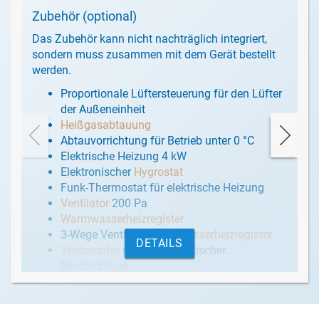
Zubehör (optional)
Das Zubehör kann nicht nachträglich integriert,
sondern muss zusammen mit dem Gerät bestellt
werden.
Proportionale Lüftersteuerung für den Lüfter
der Außeneinheit
Heißgasabtauung
Abtauvorrichtung für Betrieb unter 0 °C
Elektrische Heizung 4 kW
Elektronischer
Hygrostat
Funk-Thermostat für elektrische Heizung
Ventilator
200 Pa
Warmwasserheizregister
3-Wege Ventil für
Warmwasserheizregister
DETAILS
Verdampfer
mit kataphoretischer
Beschichtung
Kondensatpumpe
Edelstahlgehäuse V4A (WNr 1.4401 -
AISI
316)