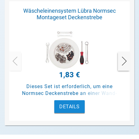
Wäscheleinensystem Lübra Normsec
Montageset Deckenstrebe
1,83 €
Dieses Set ist erforderlich, um eine
Normsec Deckenstrebe an einer Wand-
Deckenkonsole und am Gebäude zu
DETAILS
befestigen.