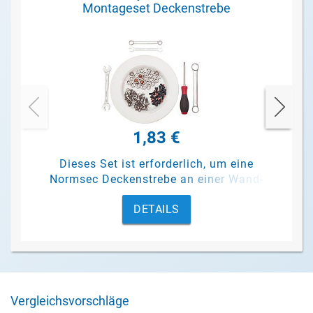
Montageset Deckenstrebe
1,83 €
Dieses Set ist erforderlich, um eine
Normsec Deckenstrebe an einer Wand-
Deckenkonsole und am Gebäude zu
DETAILS
befestigen.
Vergleichsvorschläge