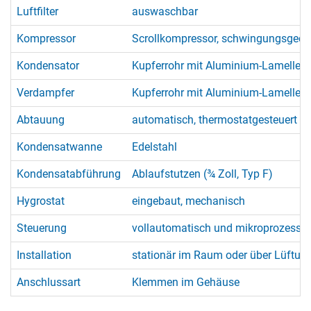
Luftfilter
auswaschbar
Kompressor
Scrollkompressor, schwingungsgedä
Kondensator
Kupferrohr mit Aluminium-Lamellen
Verdampfer
Kupferrohr mit Aluminium-Lamellen,
Abtauung
automatisch, thermostatgesteuert (
Kondensatwanne
Edelstahl
Kondensatabführung
Ablaufstutzen (¾ Zoll, Typ F)
Hygrostat
eingebaut, mechanisch
Steuerung
vollautomatisch und mikroprozessorg
Installation
stationär im Raum oder über Lüftun
Anschlussart
Klemmen im Gehäuse