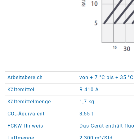
Arbeitsbereich
von + 7 °C bis + 35 °C /
Kältemittel
R 410 A
Kältemittelmenge
1,7 kg
CO₂-Äquivalent
3,55 t
FCKW Hinweis
Das Gerät enthält fluor
Luftmenge
2.300 m³/Std.