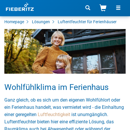
Homepage
Lösungen
Luftentfeuchter für Ferienhäuser
Wohlfühlklima im Ferienhaus
Ganz gleich, ob es sich um den eigenen Wohlfühlort oder
ein Ferienhaus handelt, was vermietet wird - die Einhaltung
einer geregelten
Luftfeuchtigkeit
ist unumgänglich.
Luftentfeuchter bieten hier eine effiziente Lösung, das
Raumklima auch bei Abwesenheit oder während der