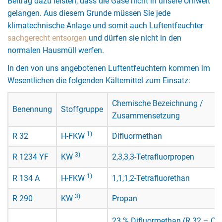
Beitrag dazu leisten, dass die Gase nicht in unsere Umwelt
gelangen. Aus diesem Grunde müssen Sie jede
klimatechnische Anlage und somit auch Luftentfeuchter
sachgerecht entsorgen
und dürfen sie nicht in den
normalen Hausmüll werfen.
In den von uns angebotenen Luftentfeuchtern kommen im
Wesentlichen die folgenden Kältemittel zum Einsatz:
Chemische Bezeichnung /
Benennung
Stoffgruppe
Zusammensetzung
1)
R 32
H-FKW
Difluormethan
3)
R 1234 YF
KW
2,3,3,3-Tetrafluorpropen
1)
R 134 A
H-FKW
1,1,1,2-Tetrafluorethan
3)
R 290
KW
Propan
23 % Difluormethan (R 32 – CH