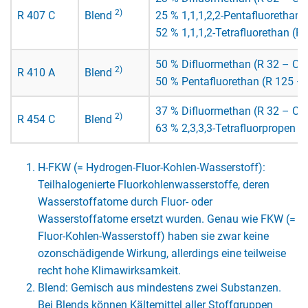
2)
R 407 C
Blend
25 % 1,1,1,2,2-Pentafluorethan 
52 % 1,1,1,2-Tetrafluorethan (R
50 % Difluormethan (R 32 – CH
2)
R 410 A
Blend
50 % Pentafluorethan (R 125 –
37 % Difluormethan (R 32 – CH
2)
R 454 C
Blend
63 % 2,3,3,3-Tetrafluorpropen 
H-FKW (= Hydrogen-Fluor-Kohlen-Wasserstoff):
Teilhalogenierte Fluorkohlenwasserstoffe, deren
Wasserstoffatome durch Fluor- oder
Wasserstoffatome ersetzt wurden. Genau wie FKW (=
Fluor-Kohlen-Wasserstoff) haben sie zwar keine
ozonschädigende Wirkung, allerdings eine teilweise
recht hohe Klimawirksamkeit.
Blend: Gemisch aus mindestens zwei Substanzen.
Bei Blends können Kältemittel aller Stoffgruppen