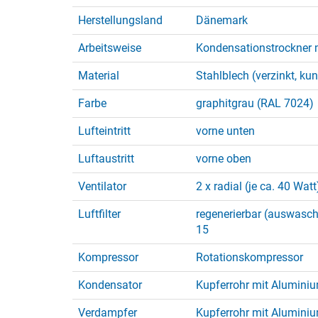
Herstellungsland
Dänemark
Arbeitsweise
Kondensationstrockner 
Material
Stahlblech (verzinkt, ku
Farbe
graphitgrau (RAL 7024)
Lufteintritt
vorne unten
Luftaustritt
vorne oben
Ventilator
2 x radial (je ca. 40 Watt
Luftfilter
regenerierbar (auswasch
15
Kompressor
Rotationskompressor
Kondensator
Kupferrohr mit Aluminiu
Verdampfer
Kupferrohr mit Aluminiu