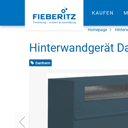
KAUFEN
M
Homepage
Hinter
Hinterwandgerät D
Dantherm