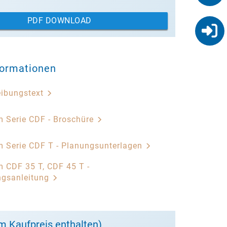
PDF DOWNLOAD
formationen
eibungstext
 Serie CDF - Broschüre
 Serie CDF T - Planungsunterlagen
 CDF 35 T, CDF 45 T -
ngsanleitung
m Kaufpreis enthalten)