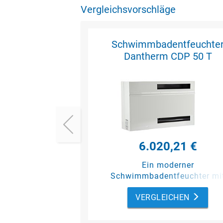
Vergleichsvorschläge
Schwimmbadentfeuchte
Dantherm CDP 50 T
6.020,21 €
Ein moderner
Schwimmbadentfeuchter mi
umfangreichen
VERGLEICHEN
Ausstattungsoptionen für
Schwimmhallen mit einer
Beckengröße bis max. 30 m² (