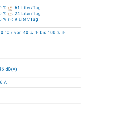
80 %
rF
: 61 Liter/Tag
60 %
rF
: 24 Liter/Tag
0 % rF: 9 Liter/Tag
30 °C / von 40 % rF bis 100 % rF
 46 dB(A)
16 A