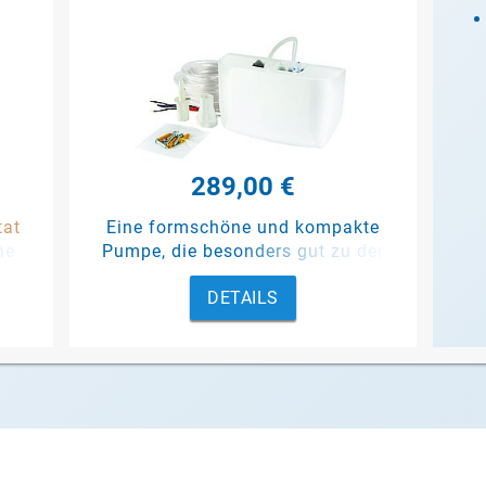
289,00 €
tat
Eine formschöne und kompakte
ne
Pumpe, die besonders gut zu der
rn.
Serie Dantherm CDF passt.
DETAILS