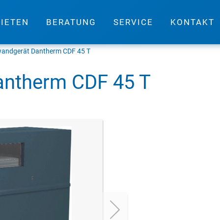
IETEN
BERATUNG
SERVICE
KONTAKT
wandgerät Dantherm CDF 45 T
antherm CDF 45 T