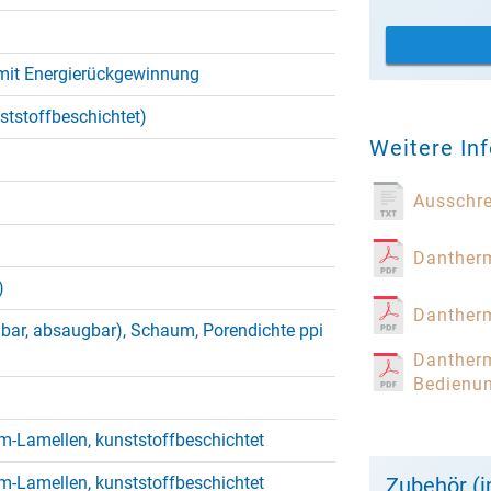
mit Energierückgewinnung
nststoffbeschichtet)
Weitere In
Ausschr
Dantherm
)
Dantherm
bar, absaugbar), Schaum, Porendichte ppi
Dantherm
Bedienu
m-Lamellen, kunststoffbeschichtet
m-Lamellen, kunststoffbeschichtet
Zubehör (i