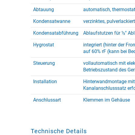
Abtauung
automatisch, thermosta
Kondensatwanne
verzinktes, pulverlackier
Kondensatabführung
Ablaufstutzen für ½" A
Hygrostat
integriert (hinter der Fr
auf 60% rF (kann bei Be
Steuerung
vollautomatisch mit elek
Betriebszustand des Ger
Installation
Hinterwandmontage mitte
Kanalanschlusssatz erfo
Anschlussart
Klemmen im Gehäuse
Technische Details